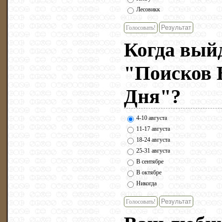
Лесовикк
Голосовать!
Когда выйд
"Поисков 
Дня"?
4-10 августа
11-17 августа
18-24 августа
25-31 августа
В сентябре
В октябре
Никогда
Голосовать!