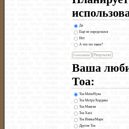
использов
Да
Ещё не определился
Нет
А что это такое?
Голосовать!
Ваша люби
Тоа:
Тоа Мата/Нува
Тоа Метру/Хордика
Тоа Мангаи
Тоа Хага
Тоа Иника/Мари
Другие Тоа