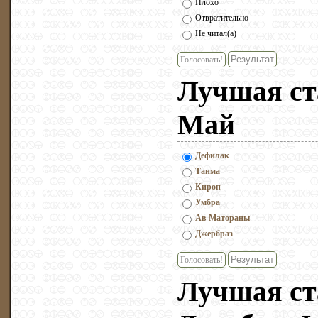
Плохо
Отвратительно
Не читал(а)
Голосовать!
Лучшая ст
Май
Дефилак
Танма
Кироп
Умбра
Ав-Матораны
Джербраз
Голосовать!
Лучшая ст