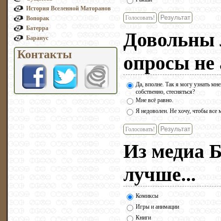
История Вселенной Маторанов
Голосовать!
Вопорак
Батерра
Довольны 
Баранус
Контакты
опросы не
Да, вполне. Так я могу узнать мне
собственно, стесняться?
Мне всё равно.
Я недоволен. Не хочу, чтобы все м
Голосовать!
Из медиа
лучше...
Комиксы
Игры и анимации
Книги