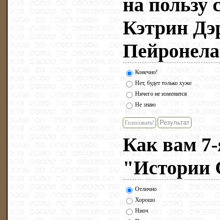
на пользу
Кэтрин Дэ
Пейронела
Конечно!
Нет, будет только хуже
Ничего не изменится
Не знаю
Голосовать!
Как вам 7-
"Истории 
Отлично
Хорошо
Ниоч