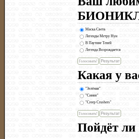
Ваш люби
БИОНИКЛ
Маска Света
Легенды Метру Нуи
В Паутине Теней
Легенда Возрождается
Голосовать!
Какая у ва
"Зелёная"
"Синяя"
"Creep Crushers"
Голосовать!
Пойдёт ли