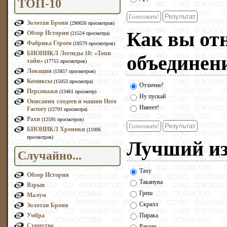
ТОП-10
Голосовать!
Золотая Броня
(290026 просмотров)
Как вы от
Обзор Истории
(21524 просмотра)
Фабрика Героев
(18579 просмотров)
БИОНИКЛ Легенды 10: «Топи
объединен
тайн»
(17715 просмотров)
Локации
(15857 просмотров)
Комиксы
(15053 просмотра)
Отлично!
Персонажи
(13461 просмотр)
Ну пускай
Описания злодеев и машин Hero
Ниееет!
Factory
(12793 просмотра)
Рахи
(12595 просмотров)
Голосовать!
БИОНИКЛ Хроники
(11006
просмотров)
Лучший из 
Случайно...
Таху
Обзор Истории
Таканува
Взрыв
Греш
Малум
Скралл
Золотая Броня
Умбра
Пирака
Существа
Ракши