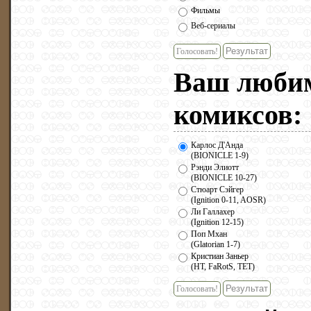
Фильмы
Веб-сериалы
Голосовать!
Ваш люби
комиксов
:
Карлос Д'Анда
(BIONICLE 1-9)
Рэнди Элиотт
(BIONICLE 10-27)
Стюарт Сэйгер
(Ignition 0-11, AOSR)
Ли Галлахер
(Ignition 12-15)
Поп Мхан
(Glatorian 1-7)
Кристиан Заньер
(HT, FaRotS, TET)
Голосовать!