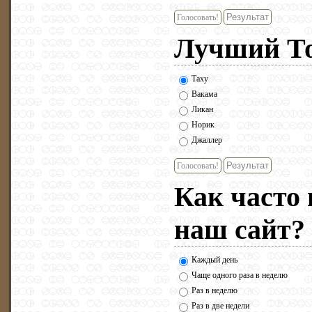
Голосовать!
Лучший Тоа
Таху
Вакама
Ликан
Норик
Джаллер
Голосовать!
Как часто
наш сайт?
Каждый день
Чаще одного раза в неделю
Раз в неделю
Раз в две недели