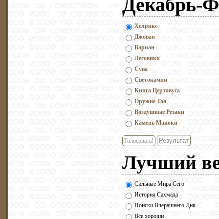
Декабрь-Ф
Хелрикс
Джован
Вариан
Лесовикк
Сува
Светокамни
Книга Цертавуса
Оружие Тоа
Воздушные Резаки
Камень Макоки
Голосовать!
Лучший ве
Сильные Мира Сего
История Сахмада
Поиски Вчерашнего Дня
Все хороши