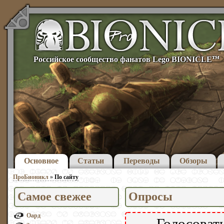
тм
Российское сообщество фанатов Lego BIONICLE
Основное
Статьи
Переводы
Обзоры
ПроБионикл
»
По сайту
Самое свежее
Опросы
Оард
Голосовать