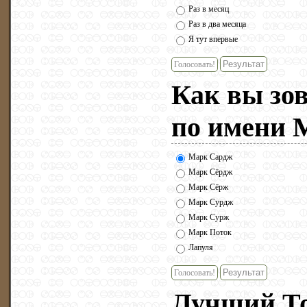
Раз в месяц
Раз в два месяца
Я тут впервые
Голосовать!
Как вы зо
по имени 
Марк Сардж
Марк Сёрдж
Марк Сёрж
Марк Сурдж
Марк Сурж
Марк Поток
Лапуля
Голосовать!
Лучший Т