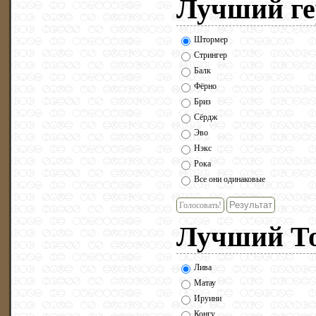
Лучший гер
Штормер
Стрингер
Балк
Фёрно
Бриз
Сёрдж
Эво
Нэкс
Рока
Все они одинаковые
Голосовать!
Лучший Тоа
Лива
Матау
Ируини
Конгу