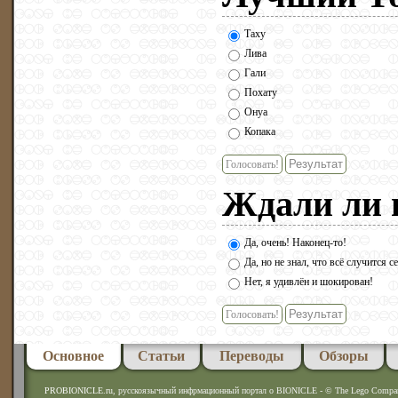
Таху
Лива
Гали
Похату
Онуа
Копака
Голосовать!
Ждали ли 
Да, очень! Наконец-то!
Да, но не знал, что всё случится с
Нет, я удивлён и шокирован!
Голосовать!
Основное
Статьи
Переводы
Обзоры
PROBIONICLE.ru
, русскоязычный инфрмационный портал о BIONICLE - © The Lego Company