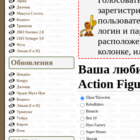
Зариа
Джомак
зарегистр
Макута Стелта
пользовате
Коджол
Тринума
логин и па
2063 Stormer 2.0
расположе
2183 Stringer 3.0
Фуза
колонке, 
Ликан (I и II)
Обновления
Ваша люби
Цендокс
Action Figu
Киара
Джомак
Орден Мата Нуи
Slizer/Throwbot
Коджол
RoboRiders
Ликан (I и II)
Bionicle
Тринума
Умбра
Ben 10
Кироп
Hero Factory
Рахи
Super Heroes
Другая