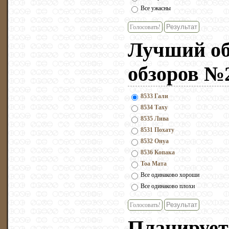
Все ужасны
Голосовать!
Лучший об
обзоров №
8533 Гали
8534 Таху
8535 Лива
8531 Похату
8532 Онуа
8536 Копака
Тоа Мата
Все одинаково хороши
Все одинаково плохи
Голосовать!
Планирует