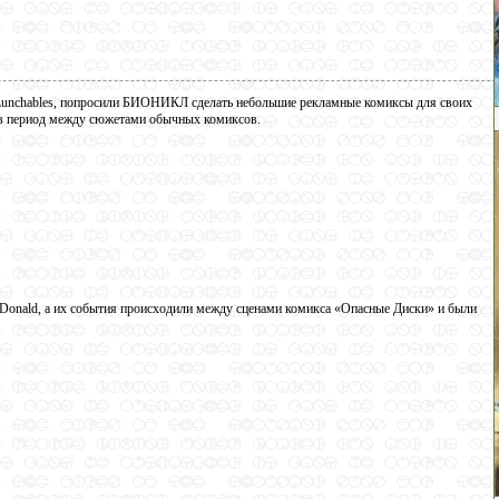
Lunchables, попросили БИОНИКЛ сделать небольшие рекламные комиксы для своих
 в период между сюжетами обычных комиксов.
cDonald, а их события происходили между сценами комикса «Опасные Диски» и были