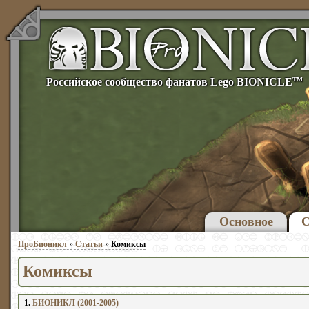
тм
Российское сообщество фанатов Lego BIONICLE
Основное
С
ПроБионикл
»
Статьи
»
Комиксы
Комиксы
1.
БИОНИКЛ (2001-2005)