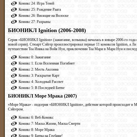
Комикс 24: Игра Теней
Комикс 25: Рождение Раага
Комикс 26: Висящие на Волоске
Комикс 27: Разрывы
БИОНИКЛ Ignition (2006-2008)
Серия «БИОНИКЛ Ignition» (зажигание, вспышка) началась в январе 2006-го года
новой серии). Стюарт Сэйгер проиллюстрировал первые 11 комиксов Ignition, а Ли
путешествии Тоа Иника на Войя Нуи, приключении Тоа Мари в Мари Нуи и послед
Комикс 0: Зажигание
Комикс 1: Если Вселенная Погибнет
Комикс 2: Месть Аксонна
Комикс 3: Раскрытие Карт
Комикс 4: Холодный Рассвет
Комикс 5: В Последней Битве
БИОНИКЛ Море Мрака (2007)
«Море Мрака» - подсерия «БИОНИКЛ Ignition», действие которой происходит в М
Сэйгером.
Комикс 6: Веб-Комикс
Комикс 7: Маска Жизни, Маска Смерти
Комикс 8: Море Мрака
Комикс 9: Битва на Глубине!