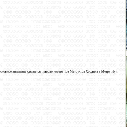
 основное внимание уделяется приключениям Тоа Метру/Тоа Хордика в Метру Нуи.