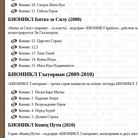
Комикс 10: Смерть Мата Нуи
Комикс 11: Гибель Героя
БИОНИКЛ Битва за Силу (2008)
«Битва за Силу» (вариант – за власть) - подсерия «БИОНИКЛ Ignition», действие 
иллюстрируется Ли Галлахером.
Комикс 12: Царство Страха
Комикс 12,5
Комикс 13: Топи Теней
Комикс 14: Конец Игры
Комикс 15: Мата Нуи Поднимается
БИОНИКЛ Глаториан (2009-2010)
«БИОНИКЛ: Глаториан» - третья серия комиксов на основе легенды БИОНИКЛ. Гр
Комикс 1: Пески Бара Магны
Комикс 2: Падение Атеро
Комикс 3: Возрождение Героя
Комикс 4: Перед Бурей
Комикс 5: Долина Страха
БИОНИКЛ Конец Пути (2010)
Серия «Конец Пути» - подсерия «БИОНИКЛ: Глаториан», выпущенная в двух част