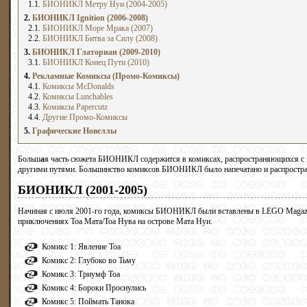
1.1.
БИОНИКЛ Метру Нуи (2004-2005)
2.
БИОНИКЛ Ignition (2006-2008)
2.1.
БИОНИКЛ Море Мрака (2007)
2.2.
БИОНИКЛ Битва за Силу (2008)
3.
БИОНИКЛ Глаториан (2009-2010)
3.1.
БИОНИКЛ Конец Пути (2010)
4.
Рекламные Комиксы (Промо-Комиксы)
4.1.
Комиксы McDonalds
4.2.
Комиксы Lunchables
4.3.
Комиксы Papercutz
4.4.
Другие Промо-Комиксы
5.
Графические Новеллы
Больш
а
я часть сюжета БИОНИКЛ содержится в комиксах, распространяющихся с 
другими путями. Большинство комиксов БИОНИКЛ было напечатано и распростране
БИОНИКЛ (2001-2005)
Начиная с июля 2001-го года, комиксы БИОНИКЛ были вставлены в LEGO Magazine
приключениях Тоа Мата/Тоа Нува на острове Мата Нуи.
Комикс 1: Явление Тоа
Комикс 2: Глубоко во Тьму
Комикс 3: Триумф Тоа
Комикс 4: Бороки Проснулись
Комикс 5: Поймать Танока