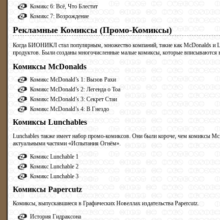
Комикс 6: Всё, Что Блестит
Комикс 7: Возрождение
Рекламные Комиксы (Промо-Комиксы)
Когда БИОНИКЛ стал популярным, множество компаний, такие как McDonalds и 
продуктов. Были созданы многочисленные малые комиксы, которые вписываются
Комиксы McDonalds
Комикс McDonald’s 1: Вызов Рахи
Комикс McDonald’s 2: Легенда о Тоа
Комикс McDonald’s 3: Секрет Стаи
Комикс McDonald’s 4: В Гнездо
Комиксы Lunchables
Lunchables также имеет набор промо-комиксов. Они были короче, чем комиксы M
актуальными частями «Испытания Огнём».
Комикс Lunchable 1
Комикс Lunchable 2
Комикс Lunchable 3
Комиксы Papercutz
Комиксы, выпускавшиеся в Графических Новеллах издательства Papercutz.
История Гидраксона