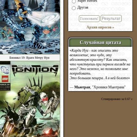
Super Heroes
Другая
Голосовать!
Архив опросов »
Случайная цитата
«
Карда Нуи - как описать это
великолепие, это чудо, эту
Бионикл 19: Враги Метру Нуи
абсолютную красоту? Как описать,
что чувствуешь при первом взгляде на
него? Это нелегко, но позвольте мне
попробовать.
Это большая пещера. А в ней болото
»
—
Мьютран
, "Хроники Мьютрана"
Сгенерировано за 0.67 c