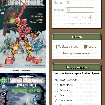
Логин
Пароль
Запомнить
Забыли пароль?
|
Регистрация
Поиск
Расширенный поиск »
Опрос недели
Бионикл 1: Явление Тоа
Ваша любимая серия Action Figures:
Slizer/Throwbot
RoboRiders
Bionicle
Ben 10
Hero Factory