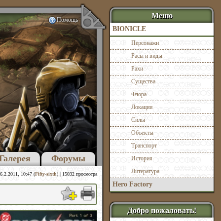
Меню
Помощь
BIONICLE
Персонажи
Расы и виды
Рахи
Существа
Флора
Локации
Силы
Объекты
Транспорт
Галерея
Форумы
История
Литература
6.2.2011, 10:47 (
Fifty-sixth
) | 15032 просмотра
Hero Factory
Добро пожаловать!