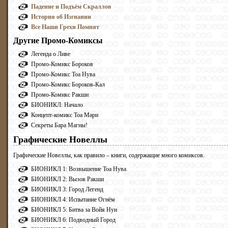
Падение и Подъём Скраллов
История об Изгнании
Все Наши Грехи Помнят
Другие Промо-Комиксы
Легенда о Ливе
Промо-Комикс Бороков
Промо-Комикс Тоа Нува
Промо-Комикс Бороков-Кал
Промо-Комикс Ракши
БИОНИКЛ: Начало
Концепт-комикс Тоа Мари
Секреты Бара Магны!
Графические Новеллы
Графические Новеллы, как правило – книги, содержащие много комиксов.
БИОНИКЛ 1: Возвышение Тоа Нува
БИОНИКЛ 2: Вызов Ракши
БИОНИКЛ 3: Город Легенд
БИОНИКЛ 4: Испытание Огнём
БИОНИКЛ 5: Битва за Войя Нуи
БИОНИКЛ 6: Подводный Город