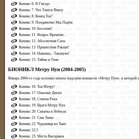
Комикс 6: В Гнездо
Комикс 7: Что Таится Внизу
Комикс 8: Конец Тоа?
Комикс 9: Поодиночке Мы Падём
Комикс 10: Бессилие!
Комикс 11: Вопрос Времени…
Комикс 12: Абсолютная Сила
Комикс 13: Пришествие Ракши!
Комикс 14: Наконец – Таканува!
Комикс 15: Тайны и Тени
БИОНИКЛ Метру Нуи (2004-2005)
Январь 2004-го года положил начало подсерии комиксов «Метру Нуи», в которой
Комикс 16: Тоа Метру!
Комикс 17: Опасные Диски
Комикс 18: Семена Рока
Комикс 19: Враги Метру Нуи
Комикс 20: Схватка в Небесах
Комикс 21: Сны Тьмы
Комикс 22: Чудовища во Тьме
Комикс 22,5
Комикс 23: Месть Висораков